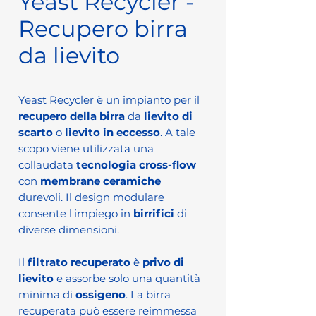
Yeast Recycler -
Recupero birra
da lievito
Yeast Recycler è un impianto per il
recupero della birra
da
lievito di
scarto
o
lievito in eccesso
. A tale
scopo viene utilizzata una
collaudata
tecnologia cross-flow
con
membrane ceramiche
durevoli. Il design modulare
consente l'impiego in
birrifici
di
diverse dimensioni.
Il
filtrato recuperato
è
privo di
lievito
e assorbe solo una quantità
minima di
ossigeno
. La birra
recuperata può essere reimmessa