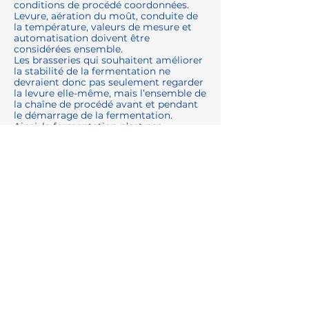
conditions de procédé coordonnées.
Levure, aération du moût, conduite de
la température, valeurs de mesure et
automatisation doivent être
considérées ensemble.
Les brasseries qui souhaitent améliorer
la stabilité de la fermentation ne
devraient donc pas seulement regarder
la levure elle-même, mais l’ensemble de
la chaîne de procédé avant et pendant
le démarrage de la fermentation.
Ainsi, la fermentation n’est pas
seulement démarrée, elle est contrôlée
et conduite de manière reproductible.
Solutions
complémentaires
En savoir plus sur les solutions de
procédé pour brasseries et production
de boissons :
👉
https://www.centec.de/fr/getraenke
En savoir plus sur la technologie de
mesure en ligne et le contrôle de
procédé :
👉
https://www.centec.de/fr/sensorik-