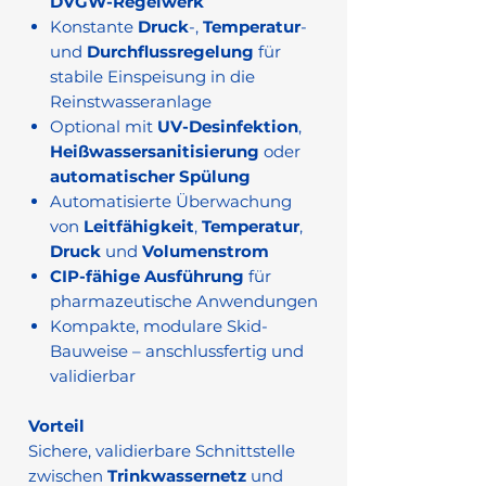
DVGW-Regelwerk
Konstante
Druck
-,
Temperatur
-
und
Durchflussregelung
für
stabile Einspeisung in die
Reinstwasseranlage
Optional mit
UV-Desinfektion
,
Heißwassersanitisierung
oder
automatischer Spülung
Automatisierte Überwachung
von
Leitfähigkeit
,
Temperatur
,
Druck
und
Volumenstrom
CIP-fähige Ausführung
für
pharmazeutische Anwendungen
Kompakte, modulare Skid-
Bauweise – anschlussfertig und
validierbar
Vorteil
Sichere, validierbare Schnittstelle
zwischen
Trinkwassernetz
und