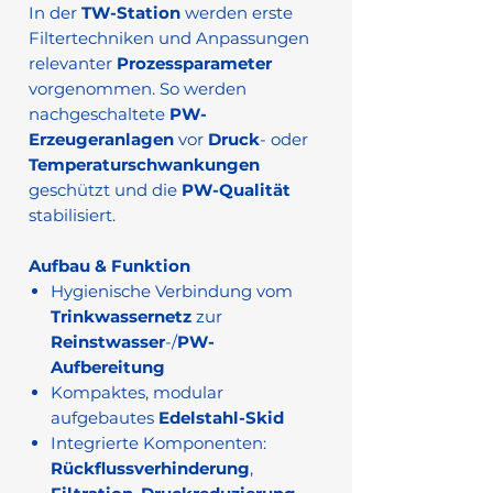
In der
TW-Station
werden erste
Filtertechniken und Anpassungen
relevanter
Prozessparameter
vorgenommen. So werden
nachgeschaltete
PW-
Erzeugeranlagen
vor
Druck
- oder
Temperaturschwankungen
geschützt und die
PW-Qualität
stabilisiert.
Aufbau & Funktion
Hygienische Verbindung vom
Trinkwassernetz
zur
Reinstwasser
-/
PW-
Aufbereitung
Kompaktes, modular
aufgebautes
Edelstahl-Skid
Integrierte Komponenten:
Rückflussverhinderung
,