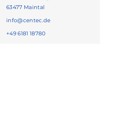
63477 Maintal
info@centec.de
+49 6181 18780
Vorname
*
Nachname
*
E-Mail-Adresse
*
Unternehmensname